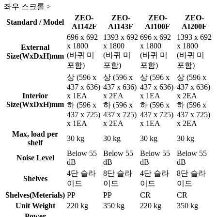
좌우 스크롤 >
ZEO-
ZEO-
ZEO-
ZEO-
Standard / Model
AI142F
AI143F
AI100F
AI200F
696 x 692
1393 x 692
696 x 692
1393 x 692
x 1800
x 1800
x 1800
x 1800
External
(바퀴 미
(바퀴 미
(바퀴 미
(바퀴 미
Size(WxDxH)mm
포함)
포함)
포함)
포함)
상 (596 x
상 (596 x
상 (596 x
상 (596 x
437 x 636)
437 x 636)
437 x 636)
437 x 636)
Interior
x 1EA
x 2EA
x 1EA
x 2EA
Size(WxDxH)mm
하 (596 x
하 (596 x
하 (596 x
하 (596 x
437 x 725)
437 x 725)
437 x 725)
437 x 725)
x 1EA
x 2EA
x 1EA
x 2EA
Max, load per
30 kg
30 kg
30 kg
30 kg
shelf
Below 55
Below 55
Below 55
Below 55
Noise Level
dB
dB
dB
dB
4단 슬라
8단 슬라
4단 슬라
8단 슬라
Shelves
이드
이드
이드
이드
Shelves(Meterials)
PP
PP
CR
CR
Unit Weight
220 kg
350 kg
220 kg
350 kg
Power