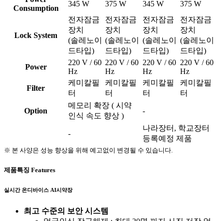
345 W
375 W
345 W
375 W
Consumption
전자잠금
전자잠금
전자잠금
전자잠금
장치
장치
장치
장치
Lock System
(솔레노이
(솔레노이
(솔레노이
(솔레노이
드타입)
드타입)
드타입)
드타입)
220 V / 60
220 V / 60
220 V / 60
220 V / 60
Power
Hz
Hz
Hz
Hz
케미칼필
케미칼필
케미칼필
케미칼필
Filter
터
터
터
터
메모리 확장 ( 시약
Option
-
인식 속도 향상 )
나라장터, 학교장터
-
등록예정 제품
※ 본 사양은 성능 향상을 위해 예고없이 변경될 수 있습니다.
제품특징
Features
실시간 온디바이스 AI시약장
최고 수준의 보안 시스템