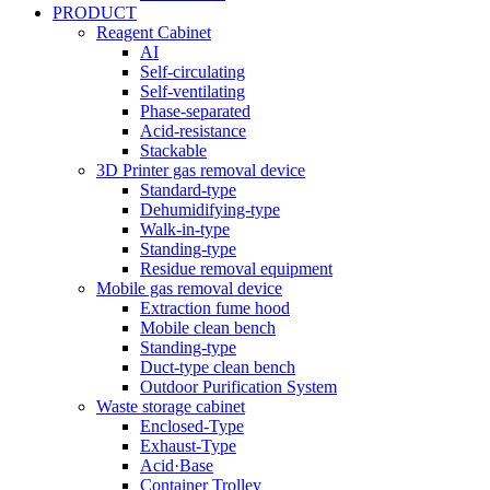
PRODUCT
Reagent Cabinet
AI
Self-circulating
Self-ventilating
Phase-separated
Acid-resistance
Stackable
3D Printer gas removal device
Standard-type
Dehumidifying-type
Walk-in-type
Standing-type
Residue removal equipment
Mobile gas removal device
Extraction fume hood
Mobile clean bench
Standing-type
Duct-type clean bench
Outdoor Purification System
Waste storage cabinet
Enclosed-Type
Exhaust-Type
Acid·Base
Container Trolley