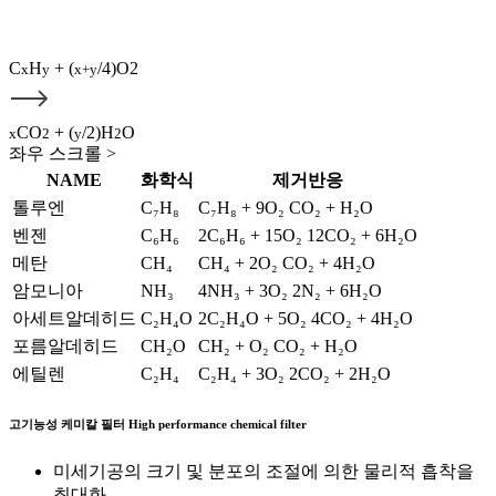
C
H
+ (
/4)O2
x
y
x+y
CO
+ (
/2)H
O
x
2
y
2
좌우 스크롤 >
NAME
화학식
제거반응
톨루엔
C₇H₈
C₇H₈ + 9O₂
CO₂ + H₂O
벤젠
C₆H₆
2C₆H₆ + 15O₂
12CO₂ + 6H₂O
메탄
CH₄
CH₄ + 2O₂
CO₂ + 4H₂O
암모니아
NH₃
4NH₃ + 3O₂
2N₂ + 6H₂O
아세트알데히드
C₂H₄O
2C₂H₄O + 5O₂
4CO₂ + 4H₂O
포름알데히드
CH₂O
CH₂ + O₂
CO₂ + H₂O
에틸렌
C₂H₄
C₂H₄ + 3O₂
2CO₂ + 2H₂O
고기능성 케미칼 필터
High performance chemical filter
미세기공의 크기 및 분포의 조절에 의한 물리적 흡착을
최대화