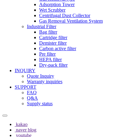
Adsorption Tower
Wet Scrubber
Centrifugal Dust Collector
Gas Removal Ventilation System
Industrial Filter
Bag filter
Cartridge filter
Demister filter
Carbon active filter
Pre filter
HEPA filter
Dry-pack filter
INQUIRY
Quote Inquiry
Warranty inquiries
SUPPORT
FAQ
Q&A
Supply status
kakao
naver blog
youtube