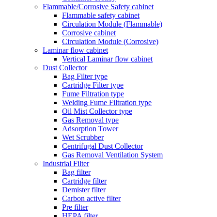
Flammable/Corrosive Safety cabinet
Flammable safety cabinet
Circulation Module (Flammable)
Corrosive cabinet
Circulation Module (Corrosive)
Laminar flow cabinet
Vertical Laminar flow cabinet
Dust Collector
Bag Filter type
Cartridge Filter type
Fume Filtration type
Welding Fume Filtration type
Oil Mist Collector type
Gas Removal type
Adsorption Tower
Wet Scrubber
Centrifugal Dust Collector
Gas Removal Ventilation System
Industrial Filter
Bag filter
Cartridge filter
Demister filter
Carbon active filter
Pre filter
HEPA filter