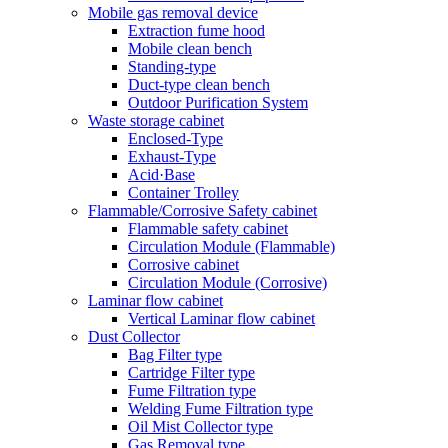
Mobile gas removal device
Extraction fume hood
Mobile clean bench
Standing-type
Duct-type clean bench
Outdoor Purification System
Waste storage cabinet
Enclosed-Type
Exhaust-Type
Acid·Base
Container Trolley
Flammable/Corrosive Safety cabinet
Flammable safety cabinet
Circulation Module (Flammable)
Corrosive cabinet
Circulation Module (Corrosive)
Laminar flow cabinet
Vertical Laminar flow cabinet
Dust Collector
Bag Filter type
Cartridge Filter type
Fume Filtration type
Welding Fume Filtration type
Oil Mist Collector type
Gas Removal type