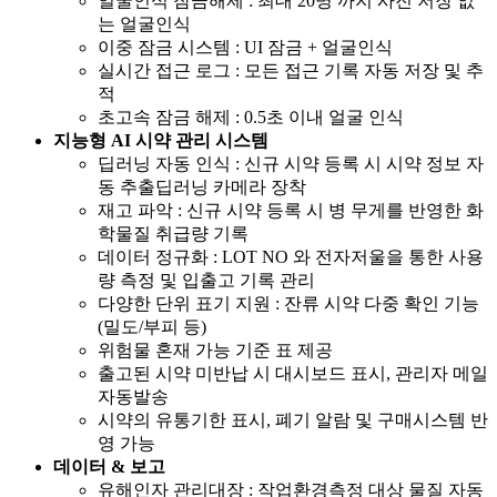
얼굴인식 잠금해제 : 최대 20명 까지 사진 저장 없
는 얼굴인식
이중 잠금 시스템 : UI 잠금 + 얼굴인식
실시간 접근 로그 : 모든 접근 기록 자동 저장 및 추
적
초고속 잠금 해제 : 0.5초 이내 얼굴 인식
지능형 AI 시약 관리 시스템
딥러닝 자동 인식 : 신규 시약 등록 시 시약 정보 자
동 추출딥러닝 카메라 장착
재고 파악 : 신규 시약 등록 시 병 무게를 반영한 화
학물질 취급량 기록
데이터 정규화 : LOT NO 와 전자저울을 통한 사용
량 측정 및 입출고 기록 관리
다양한 단위 표기 지원 : 잔류 시약 다중 확인 기능
(밀도/부피 등)
위험물 혼재 가능 기준 표 제공
출고된 시약 미반납 시 대시보드 표시, 관리자 메일
자동발송
시약의 유통기한 표시, 폐기 알람 및 구매시스템 반
영 가능
데이터 & 보고
유해인자 관리대장 : 작업환경측정 대상 물질 자동