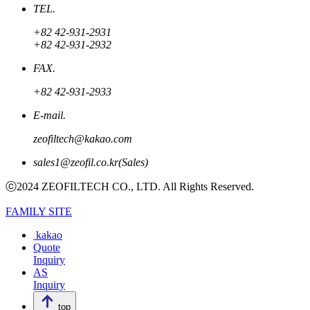
TEL.
+82 42-931-2931
+82 42-931-2932
FAX.
+82 42-931-2933
E-mail.
zeofiltech@kakao.com
sales1@zeofil.co.kr(Sales)
ⓒ2024 ZEOFILTECH CO., LTD. All Rights Reserved.
FAMILY SITE
kakao
Quote
Inquiry
AS
Inquiry
top