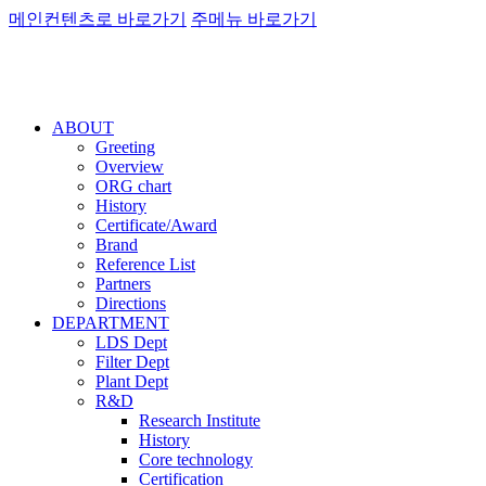
메인컨텐츠로 바로가기
주메뉴 바로가기
ABOUT
Greeting
Overview
ORG chart
History
Certificate/Award
Brand
Reference List
Partners
Directions
DEPARTMENT
LDS Dept
Filter Dept
Plant Dept
R&D
Research Institute
History
Core technology
Certification