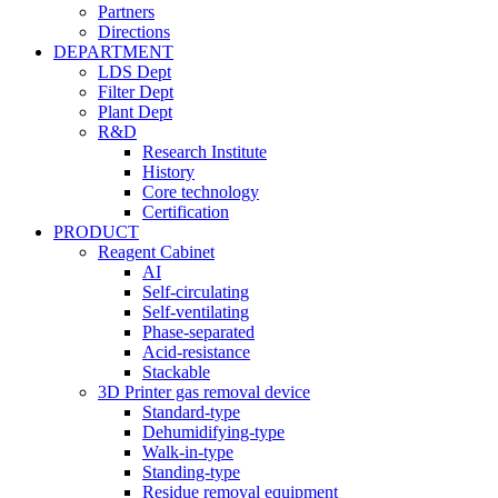
Partners
Directions
DEPARTMENT
LDS Dept
Filter Dept
Plant Dept
R&D
Research Institute
History
Core technology
Certification
PRODUCT
Reagent Cabinet
AI
Self-circulating
Self-ventilating
Phase-separated
Acid-resistance
Stackable
3D Printer gas removal device
Standard-type
Dehumidifying-type
Walk-in-type
Standing-type
Residue removal equipment