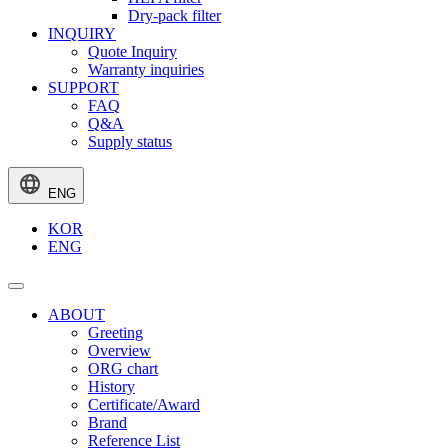
Dry-pack filter
INQUIRY
Quote Inquiry
Warranty inquiries
SUPPORT
FAQ
Q&A
Supply status
ENG
KOR
ENG
ABOUT
Greeting
Overview
ORG chart
History
Certificate/Award
Brand
Reference List