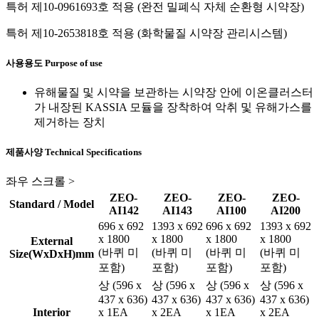
특허 제10-0961693호 적용 (완전 밀폐식 자체 순환형 시약장)
특허 제10-2653818호 적용 (화학물질 시약장 관리시스템)
사용용도
Purpose of use
유해물질 및 시약을 보관하는 시약장 안에 이온클러스터
가 내장된 KASSIA 모듈을 장착하여 악취 및 유해가스를
제거하는 장치
제품사양
Technical Specifications
좌우 스크롤 >
ZEO-
ZEO-
ZEO-
ZEO-
Standard / Model
AI142
AI143
AI100
AI200
696 x 692
1393 x 692
696 x 692
1393 x 692
x 1800
x 1800
x 1800
x 1800
External
(바퀴 미
(바퀴 미
(바퀴 미
(바퀴 미
Size(WxDxH)mm
포함)
포함)
포함)
포함)
상 (596 x
상 (596 x
상 (596 x
상 (596 x
437 x 636)
437 x 636)
437 x 636)
437 x 636)
Interior
x 1EA
x 2EA
x 1EA
x 2EA