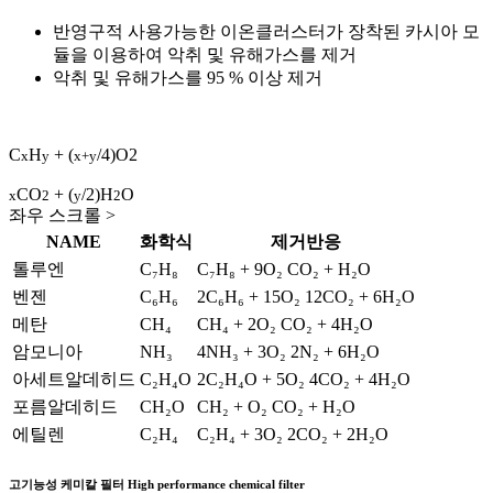
반영구적 사용가능한 이온클러스터가 장착된 카시아 모
듈을 이용하여 악취 및 유해가스를 제거
악취 및 유해가스를 95 % 이상 제거
C
H
+ (
/4)O2
x
y
x+y
CO
+ (
/2)H
O
x
2
y
2
좌우 스크롤 >
NAME
화학식
제거반응
톨루엔
C₇H₈
C₇H₈ + 9O₂
CO₂ + H₂O
벤젠
C₆H₆
2C₆H₆ + 15O₂
12CO₂ + 6H₂O
메탄
CH₄
CH₄ + 2O₂
CO₂ + 4H₂O
암모니아
NH₃
4NH₃ + 3O₂
2N₂ + 6H₂O
아세트알데히드
C₂H₄O
2C₂H₄O + 5O₂
4CO₂ + 4H₂O
포름알데히드
CH₂O
CH₂ + O₂
CO₂ + H₂O
에틸렌
C₂H₄
C₂H₄ + 3O₂
2CO₂ + 2H₂O
고기능성 케미칼 필터
High performance chemical filter