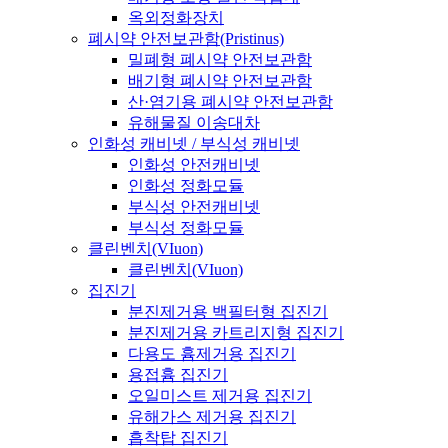
옥외정화장치
폐시약 안전보관함(Pristinus)
밀폐형 폐시약 안전보관함
배기형 폐시약 안전보관함
산·염기용 폐시약 안전보관함
유해물질 이송대차
인화성 캐비넷 / 부식성 캐비넷
인화성 안전캐비넷
인화성 정화모듈
부식성 안전캐비넷
부식성 정화모듈
클린벤치(VIuon)
클린벤치(VIuon)
집진기
분진제거용 백필터형 집진기
분진제거용 카트리지형 집진기
다용도 흄제거용 집진기
용접흄 집진기
오일미스트 제거용 집진기
유해가스 제거용 집진기
흡착탑 집진기