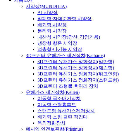
제품소개
시약장(MUNDITIA)
AI 시약장
밀폐형·자체순환형 시약장
배기형 시약장
분리형 시약장
내산성 시약장(강산, 강염기용)
냉장형 항온 시약장
적층형·다기능 시약장
3D프린터 유해가스 제거장치(Katharos)
3D프린터 유해가스 정화장치(일반형)
3D프린터 유해가스 정화장치(제습형)
3D프린터 유해가스 정화장치(워크인형)
3D프린터 유해가스 정화장치(스탠드형)
3D프린터 조형물 후처리 장치
유해가스 제거장치(Kellen)
이동형 국소배기장치
이동형 소형흄후드
스탠드형 유해가스제거장치
배기형 소형 클린 작업대
옥외정화장치
폐시약 안전보관함(Pristinus)