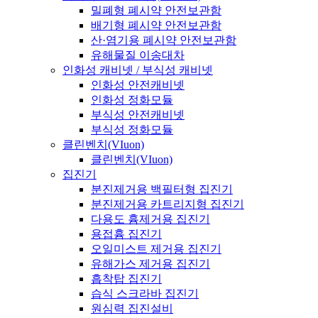
밀폐형 폐시약 안전보관함
배기형 폐시약 안전보관함
산·염기용 폐시약 안전보관함
유해물질 이송대차
인화성 캐비넷 / 부식성 캐비넷
인화성 안전캐비넷
인화성 정화모듈
부식성 안전캐비넷
부식성 정화모듈
클린벤치(VIuon)
클린벤치(VIuon)
집진기
분진제거용 백필터형 집진기
분진제거용 카트리지형 집진기
다용도 흄제거용 집진기
용접흄 집진기
오일미스트 제거용 집진기
유해가스 제거용 집진기
흡착탑 집진기
습식 스크라바 집진기
원심력 집진설비