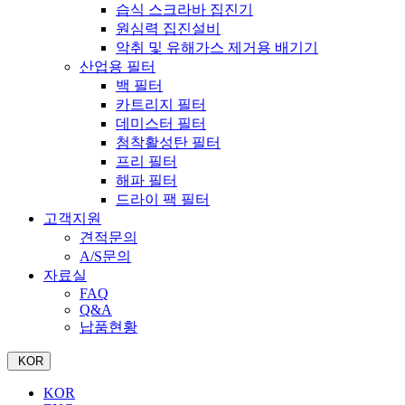
습식 스크라바 집진기
원심력 집진설비
악취 및 유해가스 제거용 배기기
산업용 필터
백 필터
카트리지 필터
데미스터 필터
첨착활성탄 필터
프리 필터
해파 필터
드라이 팩 필터
고객지원
견적문의
A/S문의
자료실
FAQ
Q&A
납품현황
KOR
KOR