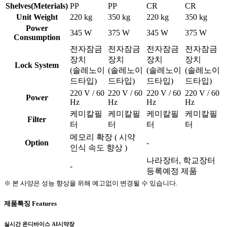
Shelves(Meterials)
PP
PP
CR
CR
Unit Weight
220 kg
350 kg
220 kg
350 kg
Power
345 W
375 W
345 W
375 W
Consumption
전자잠금
전자잠금
전자잠금
전자잠금
장치
장치
장치
장치
Lock System
(솔레노이
(솔레노이
(솔레노이
(솔레노이
드타입)
드타입)
드타입)
드타입)
220 V / 60
220 V / 60
220 V / 60
220 V / 60
Power
Hz
Hz
Hz
Hz
케미칼필
케미칼필
케미칼필
케미칼필
Filter
터
터
터
터
메모리 확장 ( 시약
Option
-
인식 속도 향상 )
나라장터, 학교장터
-
등록예정 제품
※ 본 사양은 성능 향상을 위해 예고없이 변경될 수 있습니다.
제품특징
Features
실시간 온디바이스 AI시약장