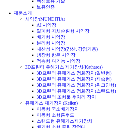
핵심보유 기술
보유인증
제품소개
시약장(MUNDITIA)
AI 시약장
밀폐형·자체순환형 시약장
배기형 시약장
분리형 시약장
내산성 시약장(강산, 강염기용)
냉장형 항온 시약장
적층형·다기능 시약장
3D프린터 유해가스 제거장치(Katharos)
3D프린터 유해가스 정화장치(일반형)
3D프린터 유해가스 정화장치(제습형)
3D프린터 유해가스 정화장치(워크인형)
3D프린터 유해가스 정화장치(스탠드형)
3D프린터 조형물 후처리 장치
유해가스 제거장치(Kellen)
이동형 국소배기장치
이동형 소형흄후드
스탠드형 유해가스제거장치
배기형 소형 클린 작업대