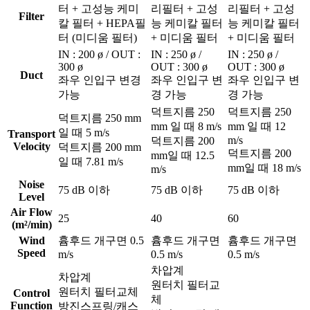
터 + 고성능 케미
리필터 + 고성
리필터 + 고성
Filter
칼 필터 + HEPA필
능 케미칼 필터
능 케미칼 필터
터 (미디움 필터)
+ 미디움 필터
+ 미디움 필터
IN : 200 ø / OUT :
IN : 250 ø /
IN : 250 ø /
300 ø
OUT : 300 ø
OUT : 300 ø
Duct
좌우 인입구 변경
좌우 인입구 변
좌우 인입구 변
가능
경 가능
경 가능
덕트지름 250
덕트지름 250
덕트지름 250 mm
mm 일 때 8 m/s
mm 일 때 12
일 때 5 m/s
Transport
m/s
덕트지름 200
Velocity
덕트지름 200 mm
덕트지름 200
mm일 때 12.5
일 때 7.81 m/s
mm일 때 18 m/s
m/s
Noise
75 dB 이하
75 dB 이하
75 dB 이하
Level
Air Flow
25
40
60
(m²/min)
Wind
흄후드 개구면 0.5
흄후드 개구면
흄후드 개구면
Speed
m/s
0.5 m/s
0.5 m/s
차압계
차압계
원터치 필터교
원터치 필터교체
Control
체
Function
방진스프링/캐스