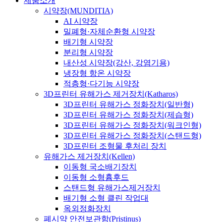
제품소개
시약장(MUNDITIA)
AI 시약장
밀폐형·자체순환형 시약장
배기형 시약장
분리형 시약장
내산성 시약장(강산, 강염기용)
냉장형 항온 시약장
적층형·다기능 시약장
3D프린터 유해가스 제거장치(Katharos)
3D프린터 유해가스 정화장치(일반형)
3D프린터 유해가스 정화장치(제습형)
3D프린터 유해가스 정화장치(워크인형)
3D프린터 유해가스 정화장치(스탠드형)
3D프린터 조형물 후처리 장치
유해가스 제거장치(Kellen)
이동형 국소배기장치
이동형 소형흄후드
스탠드형 유해가스제거장치
배기형 소형 클린 작업대
옥외정화장치
폐시약 안전보관함(Pristinus)