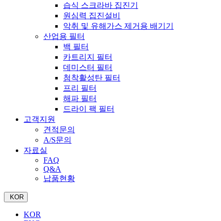
습식 스크라바 집진기
원심력 집진설비
악취 및 유해가스 제거용 배기기
산업용 필터
백 필터
카트리지 필터
데미스터 필터
첨착활성탄 필터
프리 필터
해파 필터
드라이 팩 필터
고객지원
견적문의
A/S문의
자료실
FAQ
Q&A
납품현황
KOR
KOR