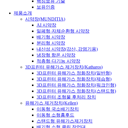
핵심보유 기술
보유인증
제품소개
시약장(MUNDITIA)
AI 시약장
밀폐형·자체순환형 시약장
배기형 시약장
분리형 시약장
내산성 시약장(강산, 강염기용)
냉장형 항온 시약장
적층형·다기능 시약장
3D프린터 유해가스 제거장치(Katharos)
3D프린터 유해가스 정화장치(일반형)
3D프린터 유해가스 정화장치(제습형)
3D프린터 유해가스 정화장치(워크인형)
3D프린터 유해가스 정화장치(스탠드형)
3D프린터 조형물 후처리 장치
유해가스 제거장치(Kellen)
이동형 국소배기장치
이동형 소형흄후드
스탠드형 유해가스제거장치
배기형 소형 클린 작업대