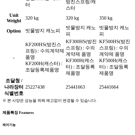
방진스프링/캐
터
스터
Unit
320 kg
320 kg
350 kg
Weight
빗물방지 캐노
빗물방지 캐노
빗물방지 캐노피
Option
피
피
KF300HS(방진
KF500HS(방진
KF200HS(방진스
스프링) : 수의
스프링) : 수의
프링) : 수의계약제
계약제 품명
계약제 품명
품명
-
KF300H(캐스
KF500H(캐스
KF200H(캐스터) :
터) : 조달등록
터) : 조달등록
조달등록제품명
제품명
제품명
조달청 /
나라장터
25227438
25441663
25441664
식별번호
※ 본 사양은 성능을 위해 예고없이 변경될 수 있습니다.
제품특징
Features
제어기능