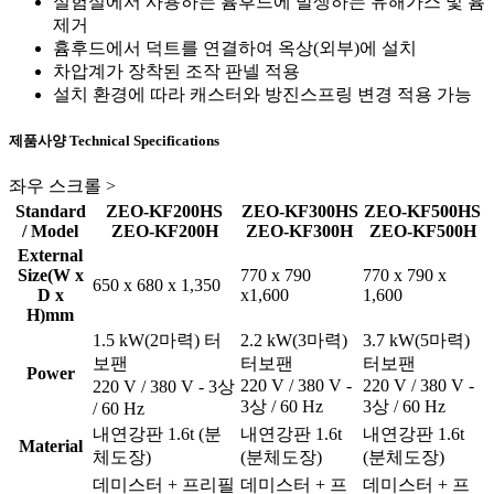
실험실에서 사용하는 흄후드에 발생하는 유해가스 및 흄
제거
흄후드에서 덕트를 연결하여 옥상(외부)에 설치
차압계가 장착된 조작 판넬 적용
설치 환경에 따라 캐스터와 방진스프링 변경 적용 가능
제품사양
Technical Specifications
좌우 스크롤 >
Standard
ZEO-KF200HS
ZEO-KF300HS
ZEO-KF500HS
/ Model
ZEO-KF200H
ZEO-KF300H
ZEO-KF500H
External
Size(W x
770 x 790
770 x 790 x
650 x 680 x 1,350
D x
x1,600
1,600
H)mm
1.5 kW(2마력) 터
2.2 kW(3마력)
3.7 kW(5마력)
보팬
터보팬
터보팬
Power
220 V / 380 V -
220 V / 380 V -
220 V / 380 V - 3상
3상 / 60 Hz
3상 / 60 Hz
/ 60 Hz
내연강판 1.6t (분
내연강판 1.6t
내연강판 1.6t
Material
체도장)
(분체도장)
(분체도장)
데미스터 + 프리필
데미스터 + 프
데미스터 + 프