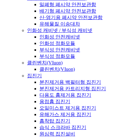
밀폐형 폐시약 안전보관함
배기형 폐시약 안전보관함
산·염기용 폐시약 안전보관함
유해물질 이송대차
인화성 캐비넷 / 부식성 캐비넷
인화성 안전캐비넷
인화성 정화모듈
부식성 안전캐비넷
부식성 정화모듈
클린벤치(VIuon)
클린벤치(VIuon)
집진기
분진제거용 백필터형 집진기
분진제거용 카트리지형 집진기
다용도 흄제거용 집진기
용접흄 집진기
오일미스트 제거용 집진기
유해가스 제거용 집진기
흡착탑 집진기
습식 스크라바 집진기
원심력 집진설비