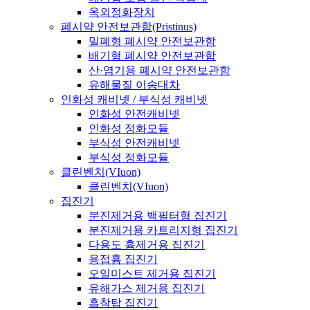
옥외정화장치
폐시약 안전보관함(Pristinus)
밀폐형 폐시약 안전보관함
배기형 폐시약 안전보관함
산·염기용 폐시약 안전보관함
유해물질 이송대차
인화성 캐비넷 / 부식성 캐비넷
인화성 안전캐비넷
인화성 정화모듈
부식성 안전캐비넷
부식성 정화모듈
클린벤치(VIuon)
클린벤치(VIuon)
집진기
분진제거용 백필터형 집진기
분진제거용 카트리지형 집진기
다용도 흄제거용 집진기
용접흄 집진기
오일미스트 제거용 집진기
유해가스 제거용 집진기
흡착탑 집진기