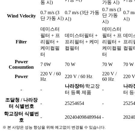
동 시)
가동 시)
0.7 m/s (3
0.7 m/s (3
0.7 m/s (3단 가동
0.7 
단 가동
Wind Velocity
단 가동 시)
시)
시)
시)
데미스터
데미스터
필터 + 프
데미스터필터 +
필터 + 프
데미
Filter
리필터 +
프리필터 + 케미
리필터 +
프리필
케미컬필
컬필터
케미컬필
컬필
터
터
Power
7 0W
70 W
70 W
70 W
Consumtion
220 V / 60
220 V /
Power
220 V / 60 Hz
220 V
Hz
60 Hz
나라장터
/학교장
나라
-
-
-
터 등록 제품
터 등
조달청 / 나라장
-
25254654
-
2525
터 식별번호
학교장터 식별번
-
202404098489944
-
2024
호
※ 본 사양은 성능 향상을 위해 예고없이 변경될 수 있습니다.