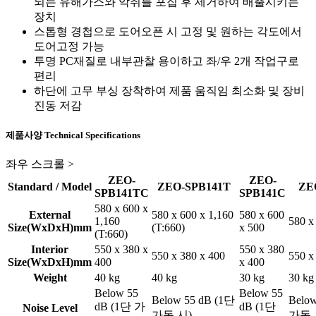
되는 유해가스와 악취를 포집 후 제거하여 배출시키는
장치
스톱형 경첩으로 도어오픈 시 고정 및 원하는 각도에서
도어고정 가능
투명 PC재질로 내부관찰 용이하고 좌/우 2개 작업구로
편리
하단에 고무 부싱 장착하여 제품 움직임 최소화 및 장비
진동 저감
제품사양
Technical Specifications
좌우 스크롤 >
ZEO-
ZEO-
Standard / Model
ZEO-SPB141T
ZE
SPB141TC
SPB141C
580 x 600 x
External
580 x 600 x 1,160
580 x 600
1,160
580 x
Size(WxDxH)mm
(T:660)
x 500
(T:660)
Interior
550 x 380 x
550 x 380
550 x 380 x 400
550 x
Size(WxDxH)mm
400
x 400
Weight
40 kg
40 kg
30 kg
30 kg
Below 55
Below 55
Below 55 dB (1단
Belo
dB (1단 가
dB (1단
Noise Level
가동 시)
가동 