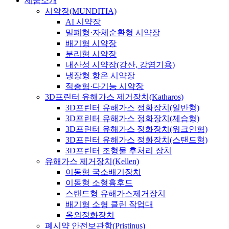
제품소개
시약장(MUNDITIA)
AI 시약장
밀폐형·자체순환형 시약장
배기형 시약장
분리형 시약장
내산성 시약장(강산, 강염기용)
냉장형 항온 시약장
적층형·다기능 시약장
3D프린터 유해가스 제거장치(Katharos)
3D프린터 유해가스 정화장치(일반형)
3D프린터 유해가스 정화장치(제습형)
3D프린터 유해가스 정화장치(워크인형)
3D프린터 유해가스 정화장치(스탠드형)
3D프린터 조형물 후처리 장치
유해가스 제거장치(Kellen)
이동형 국소배기장치
이동형 소형흄후드
스탠드형 유해가스제거장치
배기형 소형 클린 작업대
옥외정화장치
폐시약 안전보관함(Pristinus)