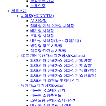
핵심보유 기술
보유인증
제품소개
시약장(MUNDITIA)
AI 시약장
밀폐형·자체순환형 시약장
배기형 시약장
분리형 시약장
내산성 시약장(강산, 강염기용)
냉장형 항온 시약장
적층형·다기능 시약장
3D프린터 유해가스 제거장치(Katharos)
3D프린터 유해가스 정화장치(일반형)
3D프린터 유해가스 정화장치(제습형)
3D프린터 유해가스 정화장치(워크인형)
3D프린터 유해가스 정화장치(스탠드형)
3D프린터 조형물 후처리 장치
유해가스 제거장치(Kellen)
이동형 국소배기장치
이동형 소형흄후드
스탠드형 유해가스제거장치
배기형 소형 클린 작업대