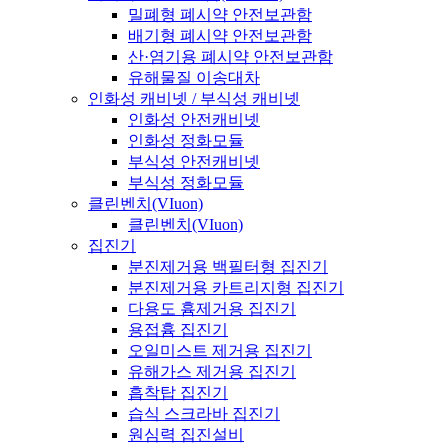
밀폐형 폐시약 안전보관함
배기형 폐시약 안전보관함
산·염기용 폐시약 안전보관함
유해물질 이송대차
인화성 캐비넷 / 부식성 캐비넷
인화성 안전캐비넷
인화성 정화모듈
부식성 안전캐비넷
부식성 정화모듈
클린벤치(VIuon)
클린벤치(VIuon)
집진기
분진제거용 백필터형 집진기
분진제거용 카트리지형 집진기
다용도 흄제거용 집진기
용접흄 집진기
오일미스트 제거용 집진기
유해가스 제거용 집진기
흡착탑 집진기
습식 스크라바 집진기
원심력 집진설비