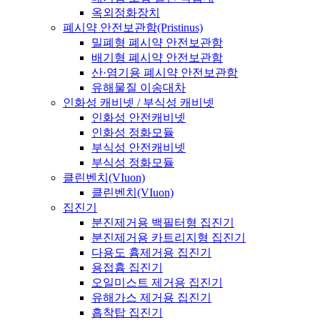
옥외정화장치
폐시약 안전보관함(Pristinus)
밀폐형 폐시약 안전보관함
배기형 폐시약 안전보관함
산·염기용 폐시약 안전보관함
유해물질 이송대차
인화성 캐비넷 / 부식성 캐비넷
인화성 안전캐비넷
인화성 정화모듈
부식성 안전캐비넷
부식성 정화모듈
클린벤치(VIuon)
클린벤치(VIuon)
집진기
분진제거용 백필터형 집진기
분진제거용 카트리지형 집진기
다용도 흄제거용 집진기
용접흄 집진기
오일미스트 제거용 집진기
유해가스 제거용 집진기
흡착탑 집진기