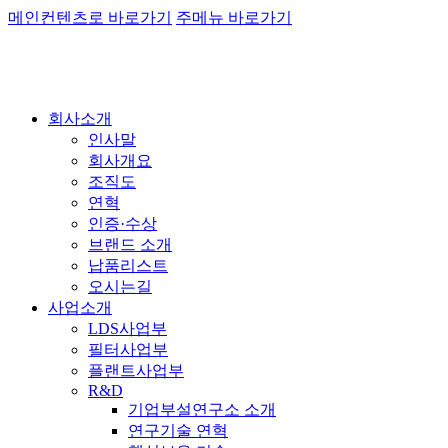
메인컨텐츠로 바로가기
주메뉴 바로가기
회사소개
인사말
회사개요
조직도
연혁
인증·수상
브랜드 소개
납품리스트
오시는길
사업소개
LDS사업부
필터사업부
플랜트사업부
R&D
기업부설연구소 소개
연구기술 연혁