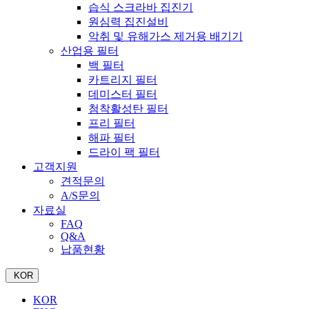
습식 스크라바 집진기
원심력 집진설비
악취 및 유해가스 제거용 배기기
산업용 필터
백 필터
카트리지 필터
데미스터 필터
첨착활성탄 필터
프리 필터
해파 필터
드라이 팩 필터
고객지원
견적문의
A/S문의
자료실
FAQ
Q&A
납품현황
KOR
KOR