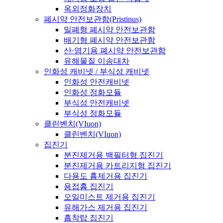
옥외정화장치
폐시약 안전보관함(Pristinus)
밀폐형 폐시약 안전보관함
배기형 폐시약 안전보관함
산·염기용 폐시약 안전보관함
유해물질 이송대차
인화성 캐비넷 / 부식성 캐비넷
인화성 안전캐비넷
인화성 정화모듈
부식성 안전캐비넷
부식성 정화모듈
클린벤치(VIuon)
클린벤치(VIuon)
집진기
분진제거용 백필터형 집진기
분진제거용 카트리지형 집진기
다용도 흄제거용 집진기
용접흄 집진기
오일미스트 제거용 집진기
유해가스 제거용 집진기
흡착탑 집진기