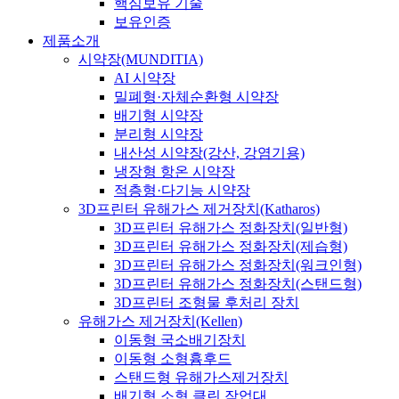
핵심보유 기술
보유인증
제품소개
시약장(MUNDITIA)
AI 시약장
밀폐형·자체순환형 시약장
배기형 시약장
분리형 시약장
내산성 시약장(강산, 강염기용)
냉장형 항온 시약장
적층형·다기능 시약장
3D프린터 유해가스 제거장치(Katharos)
3D프린터 유해가스 정화장치(일반형)
3D프린터 유해가스 정화장치(제습형)
3D프린터 유해가스 정화장치(워크인형)
3D프린터 유해가스 정화장치(스탠드형)
3D프린터 조형물 후처리 장치
유해가스 제거장치(Kellen)
이동형 국소배기장치
이동형 소형흄후드
스탠드형 유해가스제거장치
배기형 소형 클린 작업대