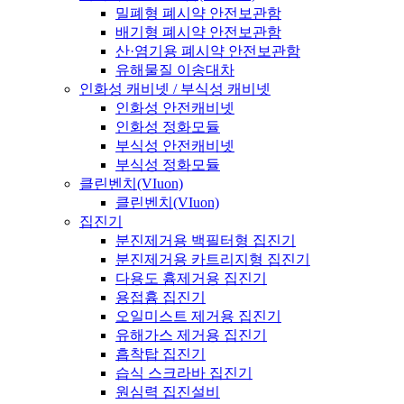
밀폐형 폐시약 안전보관함
배기형 폐시약 안전보관함
산·염기용 폐시약 안전보관함
유해물질 이송대차
인화성 캐비넷 / 부식성 캐비넷
인화성 안전캐비넷
인화성 정화모듈
부식성 안전캐비넷
부식성 정화모듈
클린벤치(VIuon)
클린벤치(VIuon)
집진기
분진제거용 백필터형 집진기
분진제거용 카트리지형 집진기
다용도 흄제거용 집진기
용접흄 집진기
오일미스트 제거용 집진기
유해가스 제거용 집진기
흡착탑 집진기
습식 스크라바 집진기
원심력 집진설비