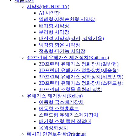
제품소개
시약장(MUNDITIA)
AI 시약장
밀폐형·자체순환형 시약장
배기형 시약장
분리형 시약장
내산성 시약장(강산, 강염기용)
냉장형 항온 시약장
적층형·다기능 시약장
3D프린터 유해가스 제거장치(Katharos)
3D프린터 유해가스 정화장치(일반형)
3D프린터 유해가스 정화장치(제습형)
3D프린터 유해가스 정화장치(워크인형)
3D프린터 유해가스 정화장치(스탠드형)
3D프린터 조형물 후처리 장치
유해가스 제거장치(Kellen)
이동형 국소배기장치
이동형 소형흄후드
스탠드형 유해가스제거장치
배기형 소형 클린 작업대
옥외정화장치
폐시약 안전보관함(Pristinus)