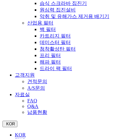
습식 스크라바 집진기
원심력 집진설비
악취 및 유해가스 제거용 배기기
산업용 필터
백 필터
카트리지 필터
데미스터 필터
첨착활성탄 필터
프리 필터
해파 필터
드라이 팩 필터
고객지원
견적문의
A/S문의
자료실
FAQ
Q&A
납품현황
KOR
KOR