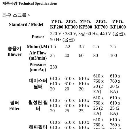
제품사양
Technical Specifications
좌우 스크롤 >
ZEO-
ZEO-
ZEO-
ZEO-
ZEO-
Standard / Model
KF200
KF300
KF500
KF700
KF1000
220 V / 380 V, 3상 60 Hz, 440 V (옵션),
Power
50 Hz (옵션)
Motor(kM)
1.5
2.2
3.7
5.5
7.5
송풍기
Air Flow
Blower
25
40
60
80
100
(m3/min)
Pressure
230
(mmAq)
610 x
610 x
610 x
610 x
610 x
데미스터
760 x
760 x
610 x
610 x
610 x
20 (2
20 (2
필터
20
20
20
EA)
EA)
610 x
610 x
610 x
610 x
610 x
활성탄 필
필터
760 x
610 x
610 x
610 x
610 x
25 (2
25 (2
Filter
터
20
25
25
EA)
EA)
610 x
610 x
610 x
610 x
610 x
760 x
760 x
해파필터
610 x
610 x
610 x