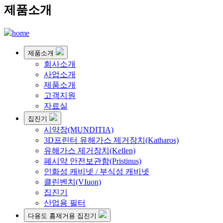
제품소개
home
제품소개
회사소개
사업소개
제품소개
고객지원
자료실
집진기
시약장(MUNDITIA)
3D프린터 유해가스 제거장치(Katharos)
유해가스 제거장치(Kellen)
폐시약 안전보관함(Pristinus)
인화성 캐비넷 / 부식성 캐비넷
클린벤치(VIuon)
집진기
산업용 필터
다용도 흄제거용 집진기