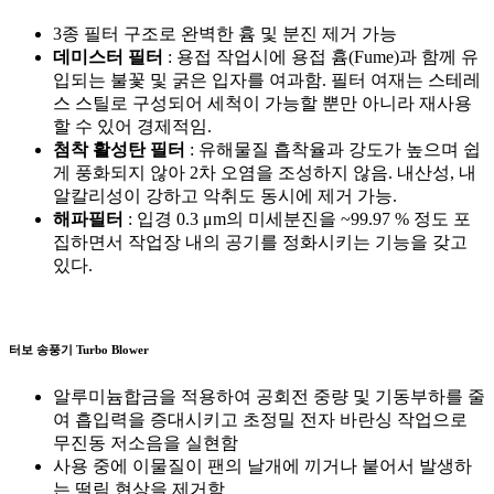
3종 필터 구조로 완벽한 흄 및 분진 제거 가능
데미스터 필터
: 용접 작업시에 용접 흄(Fume)과 함께 유
입되는 불꽃 및 굵은 입자를 여과함. 필터 여재는 스테레
스 스틸로 구성되어 세척이 가능할 뿐만 아니라 재사용
할 수 있어 경제적임.
첨착 활성탄 필터
: 유해물질 흡착율과 강도가 높으며 쉽
게 풍화되지 않아 2차 오염을 조성하지 않음. 내산성, 내
알칼리성이 강하고 악취도 동시에 제거 가능.
해파필터
: 입경 0.3 μm의 미세분진을 ~99.97 % 정도 포
집하면서 작업장 내의 공기를 정화시키는 기능을 갖고
있다.
터보 송풍기
Turbo Blower
알루미늄합금을 적용하여 공회전 중량 및 기동부하를 줄
여 흡입력을 증대시키고 초정밀 전자 바란싱 작업으로
무진동 저소음을 실현함
사용 중에 이물질이 팬의 날개에 끼거나 붙어서 발생하
는 떨림 현상을 제거함