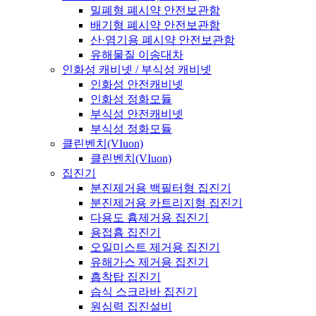
밀폐형 폐시약 안전보관함
배기형 폐시약 안전보관함
산·염기용 폐시약 안전보관함
유해물질 이송대차
인화성 캐비넷 / 부식성 캐비넷
인화성 안전캐비넷
인화성 정화모듈
부식성 안전캐비넷
부식성 정화모듈
클린벤치(VIuon)
클린벤치(VIuon)
집진기
분진제거용 백필터형 집진기
분진제거용 카트리지형 집진기
다용도 흄제거용 집진기
용접흄 집진기
오일미스트 제거용 집진기
유해가스 제거용 집진기
흡착탑 집진기
습식 스크라바 집진기
원심력 집진설비