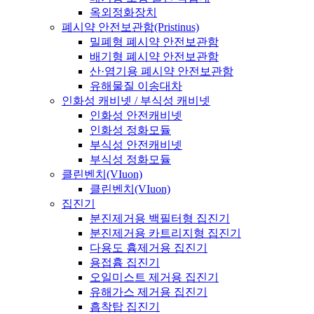
옥외정화장치
폐시약 안전보관함(Pristinus)
밀폐형 폐시약 안전보관함
배기형 폐시약 안전보관함
산·염기용 폐시약 안전보관함
유해물질 이송대차
인화성 캐비넷 / 부식성 캐비넷
인화성 안전캐비넷
인화성 정화모듈
부식성 안전캐비넷
부식성 정화모듈
클린벤치(VIuon)
클린벤치(VIuon)
집진기
분진제거용 백필터형 집진기
분진제거용 카트리지형 집진기
다용도 흄제거용 집진기
용접흄 집진기
오일미스트 제거용 집진기
유해가스 제거용 집진기
흡착탑 집진기