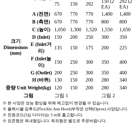
150 (2
292 (2
75
150
292
EA)
EA)
A (전면)
670
770
770
1,400
1,400
B (측면)
670
770
770
800
800
C (높이)
1,050
1,300
1,520
1,550
1,650
D (Inlet)
150
200
250
300
350
크기
E (Inlet거
Dimensions
135
150
175
200
225
리)
(mm)
F (Inlet높
150
250
300
350
400
이)
G (Outlet)
200
250
300
350
400
H (바퀴)
130
150
200
280
340
중량 Unit Weight(kg)
120
150
200
280
340
그림
그림 1
그림 2
※ 본 사양은 성능 향상을 위해 예고없이 변경될 수 있습니다.
※ 플렉시블 암후드(Flexible Arm Hood)부착은 선택(Opton) 사양입니다.
※ 전원코드(3심 다이아)는 5 m로 출고됩니다.
※ 표준형은 옥내형입니다. 옥외형은 별도로 주문바랍니다.