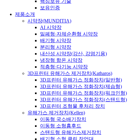
핵심보유 기술
보유인증
제품소개
시약장(MUNDITIA)
AI 시약장
밀폐형·자체순환형 시약장
배기형 시약장
분리형 시약장
내산성 시약장(강산, 강염기용)
냉장형 항온 시약장
적층형·다기능 시약장
3D프린터 유해가스 제거장치(Katharos)
3D프린터 유해가스 정화장치(일반형)
3D프린터 유해가스 정화장치(제습형)
3D프린터 유해가스 정화장치(워크인형)
3D프린터 유해가스 정화장치(스탠드형)
3D프린터 조형물 후처리 장치
유해가스 제거장치(Kellen)
이동형 국소배기장치
이동형 소형흄후드
스탠드형 유해가스제거장치
배기형 소형 클린 작업대