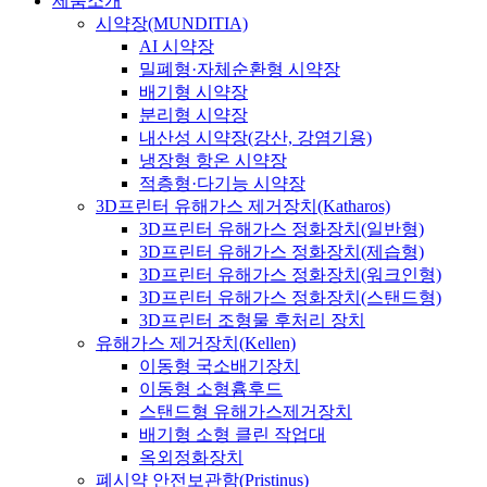
제품소개
시약장(MUNDITIA)
AI 시약장
밀폐형·자체순환형 시약장
배기형 시약장
분리형 시약장
내산성 시약장(강산, 강염기용)
냉장형 항온 시약장
적층형·다기능 시약장
3D프린터 유해가스 제거장치(Katharos)
3D프린터 유해가스 정화장치(일반형)
3D프린터 유해가스 정화장치(제습형)
3D프린터 유해가스 정화장치(워크인형)
3D프린터 유해가스 정화장치(스탠드형)
3D프린터 조형물 후처리 장치
유해가스 제거장치(Kellen)
이동형 국소배기장치
이동형 소형흄후드
스탠드형 유해가스제거장치
배기형 소형 클린 작업대
옥외정화장치
폐시약 안전보관함(Pristinus)